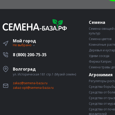
Семена
Семена овощей 
культур
Семена цветов
Мой город
Комнатные раст
Не выбрано
Деревья и куста
8 (800) 200-75-35
Удиви соседа
Фирма Каприс
Семена травы дл
Волгоград
Агрохимия
ул. Историческая 181 стр.1 (Музей семян)
Регуляторы рост
zakaz@semena-baza.ru
Средства борьбы
zakaz-opt@semena-baza.ru
Средства от бол
Средства от гры
Средства от мур
Средства от поч
вредителей