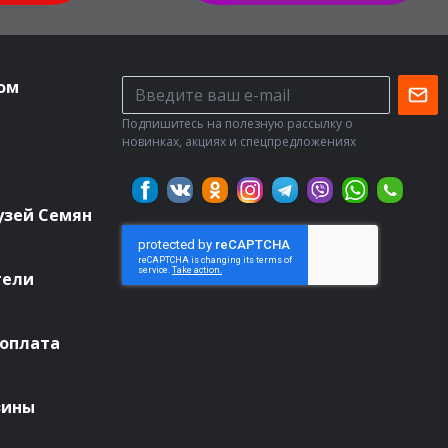
ом
Подпишитесь на полезную рассылку о
новинках, акциях и спецпредложениях
узей Семян
тели
 оплата
зины