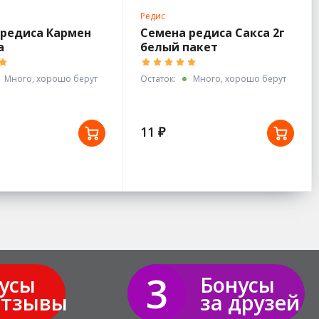
Редис
 редиса Кармен
Семена редиса Сакса 2г
а
белый пакет
Много, хорошо берут
Остаток:
Много, хорошо берут
11 ₽
3
усы
Бонусы
отзывы
за друзей