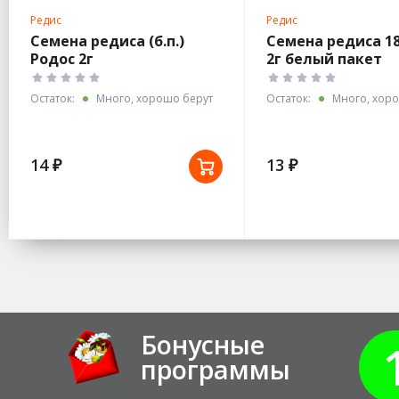
Редис
Редис
Семена редиса (б.п.)
Семена редиса 1
Родос 2г
2г белый пакет
Остаток:
Много, хорошо берут
Остаток:
Много, хоро
14 ₽
13 ₽
Бонусные
программы