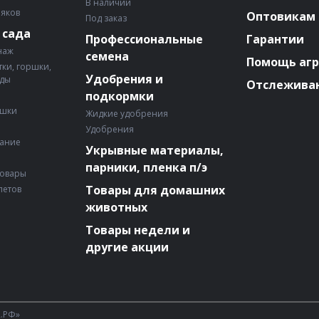
В наличии
няков
Оптовикам
Под заказ
 сада
Профессиональные
Гарантии
наж
семена
Помощь аг
ки, горшки,
Удобрения и
ады
Отслеживан
подкормки
ошки
Жидкие удобрения
Удобрения
вание
Укрывные материалы,
парники, пленка п/э
товары
Товары для домашних
летов
животных
Товары недели и
другие акции
А.РФ»