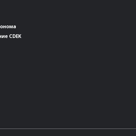
ронома
ие CDEK