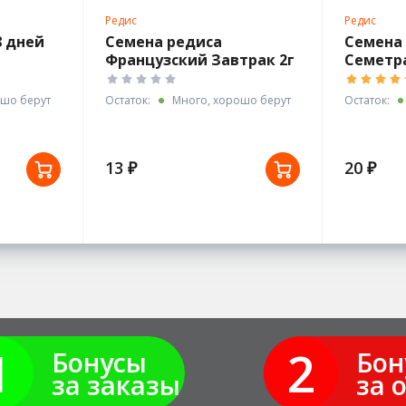
Редис
Редис
8 дней
Семена редиса
Семена
Французский Завтрак 2г
Семетр
белый пакет
шо берут
Остаток:
Много, хорошо берут
Остаток:
13 ₽
20 ₽
1
2
Бонусы
Бон
за заказы
за 