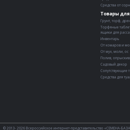
Средства от сор
Товары для
Грунт, торф, дре
Торфяные таблет
ящики для расс
Инвентарь
От комаров и м
От мух, моли, ос
Полив, опрыски
Садовый декор
Сопутствующие 
Средства для туа
© 2013- 2026 Всероссийское интернет-представительство «СЕМЕНА-БАЗ