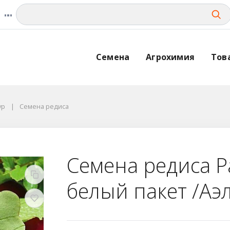
Семена
Агрохимия
Тов
ур
Cемена редиса
Семена редиса 
белый пакет /Аэ