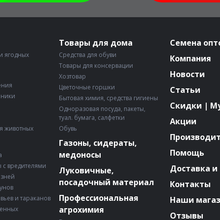
Товары для дома
Семена опт
и ягодных
Средства для обуви
Компания
Товары для консервации
Новости
Хозтовар
ения
Цветочные горшки
Статьи
рники
Бытовая химия, средства гигиены
Скидки | М
Одноразовая посуда, пакеты,
туал. бумага, салфетки
Акции
я животных
Обувь
Производи
Газоны, сидераты,
Помощь
медоносы
а
 с вредителями
Доставка и
Луковичные,
езней
посадочный материал
Контакты
зунов
Профессиональная
авьев и тараканов
Наши мага
агрохимия
венных
Отзывы