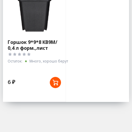
Горшок 9*9*8 КВ9М/
0,4 л форм.,лист
0,7.,полипроп, черн.
Остаток:
Много, хорошо берут
6 ₽