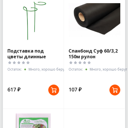
Подставка под
Спанбонд Суф 60/3,2
цветы длинные
150м рулон
"Эксперт" в ПВД
комплект 5шт/25 см
Остаток:
Много, хорошо берут
Остаток:
Много, хорошо берут
617 ₽
107 ₽