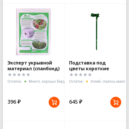
Эксперт укрывной
Подставка под
материал (спанбонд)
цветы короткие
СУФ 17 3,2*10 м.
"Эксперт" в ПВД
комплект 5шт/40 см
Остаток:
Много, хорошо берут
Остаток:
Успей, сталось мало
396 ₽
645 ₽