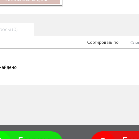
осы (0)
Сортировать по:
Сам
 найдено