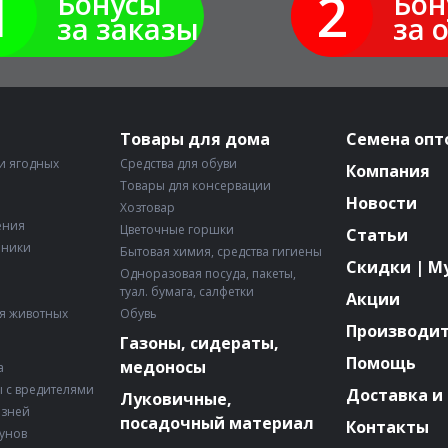
1
2
Бонусы
Бон
за заказы
за 
Товары для дома
Семена опт
и ягодных
Средства для обуви
Компания
Товары для консервации
Новости
Хозтовар
ения
Цветочные горшки
Статьи
рники
Бытовая химия, средства гигиены
Скидки | М
Одноразовая посуда, пакеты,
туал. бумага, салфетки
Акции
я животных
Обувь
Производи
Газоны, сидераты,
Помощь
медоносы
а
 с вредителями
Доставка и
Луковичные,
езней
посадочный материал
Контакты
зунов