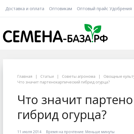
Доставка и оплата
Оптовикам
Оптовый прайс Удобрения
Главная
Статьи
Советы агронома
Овощные культ
Что значит партенокарпический гибрид огурца?
Что значит партен
гибрид огурца?
11 июля 2014
Время на прочтение:
Меньше минуты