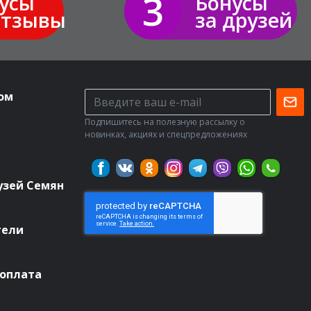
3
усы
Бонусы
отзывы
за друзей
ом
Подпишитесь на полезную рассылку о
новинках, акциях и спецпредложениях
узей Семян
тели
 оплата