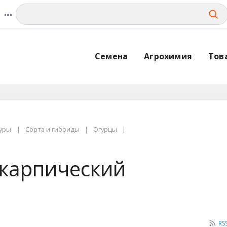
Семена
Агрохимия
Тов
уры
Сорта и гибриды
Огурцы
окарпический
RS