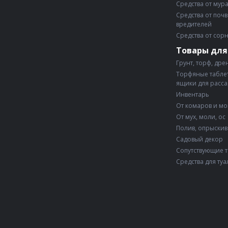
Средства от мур
Средства от поч
вредителей
Средства от сор
Товары для
Грунт, торф, дре
Торфяные таблет
ящики для расс
Инвентарь
От комаров и м
От мух, моли, ос
Полив, опрыски
Садовый декор
Сопутствующие 
Средства для туа