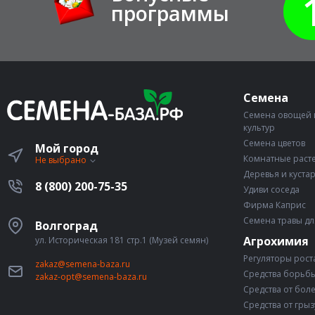
программы
Семена
Семена овощей 
культур
Семена цветов
Мой город
Комнатные раст
Не выбрано
Деревья и куста
8 (800) 200-75-35
Удиви соседа
Фирма Каприс
Семена травы дл
Волгоград
Агрохимия
ул. Историческая 181 стр.1 (Музей семян)
Регуляторы рост
zakaz@semena-baza.ru
Средства борьбы
zakaz-opt@semena-baza.ru
Средства от бол
Средства от гры