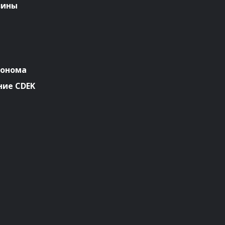
зины
ронома
ие CDEK