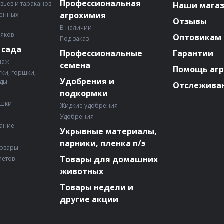
Профессиональная
авьев и тараканов
Наши мага
агрохимия
венных
Отзывы
В наличии
няков
Оптовикам
Под заказ
 сада
Профессиональные
Гарантии
наж
семена
Помощь аг
ки, горшки,
Удобрения и
ады
Отслеживан
подкормки
ошки
Жидкие удобрения
Удобрения
вание
Укрывные материалы,
парники, пленка п/э
товары
Товары для домашних
летов
животных
Товары недели и
другие акции