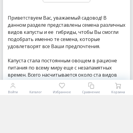
Приветствуем Вас, уважаемый садовод! В
данном разделе представлены семена различных
видов капусты и ее гибриды, чтобы Вы смогли
подобрать именно те семена, которые
удовлетворят все Ваши предпочтения.
Капуста стала постоянным овощем в рационе
питания по всему миру еще с незапамятных
времен. Всего насчитывается около ста видов
капусты, всю ее можно разделить на три
категории: кочанная, цветная и
Войти
Каталог
Избранное
Сравнение
Корзина
лиственная. Самыми распространенными и
любимыми являются
белокочанная
,
краснокочанная
,
цветная
,
брокколи
,
брюссельская
,
пекинская
и
кольраби
.
По своим полезным свойствам, самой богатой на