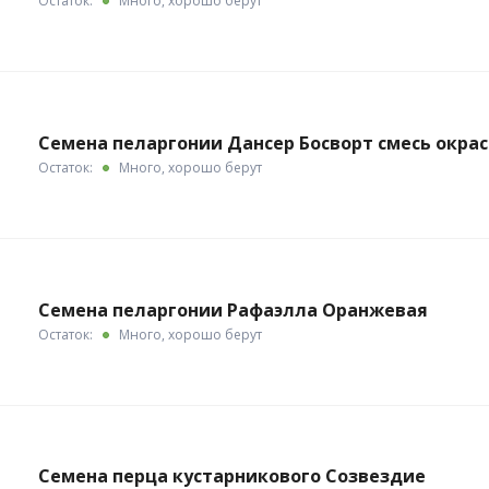
Остаток:
Много, хорошо берут
Семена пеларгонии Дансер Босворт смесь окра
Остаток:
Много, хорошо берут
Семена пеларгонии Рафаэлла Оранжевая
Остаток:
Много, хорошо берут
Семена перца кустарникового Созвездие