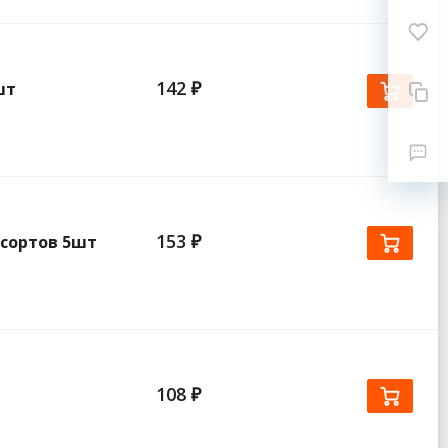
142 ₽
шт
153 ₽
 сортов 5шт
108 ₽