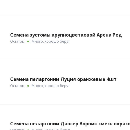
Семена эустомы крупноцветковой Арена Ред
Остаток:
Много, хорошо берут
Семена пеларгонии Луция оранжевые 4шт
Остаток:
Много, хорошо берут
Семена пеларгонии Дансер Ворвик смесь окрас