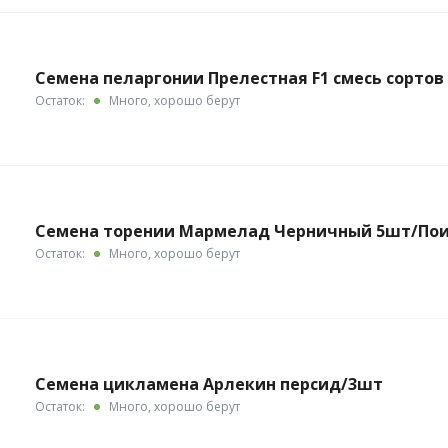
Семена пеларгонии Прелестная F1 смесь сортов
Остаток:
Много, хорошо берут
Семена торении Мармелад Черничный 5шт/По
Остаток:
Много, хорошо берут
Семена цикламена Арлекин персид/3шт
Остаток:
Много, хорошо берут