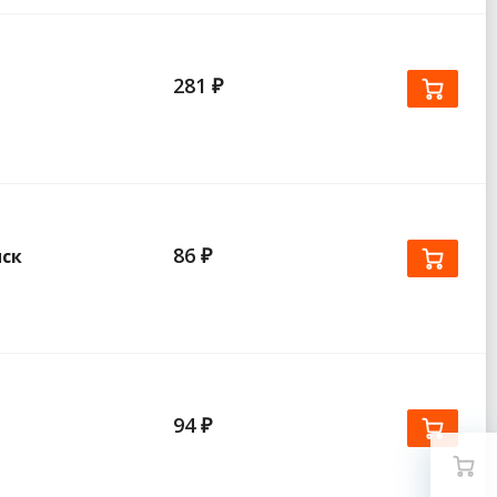
281 ₽
86 ₽
иск
94 ₽