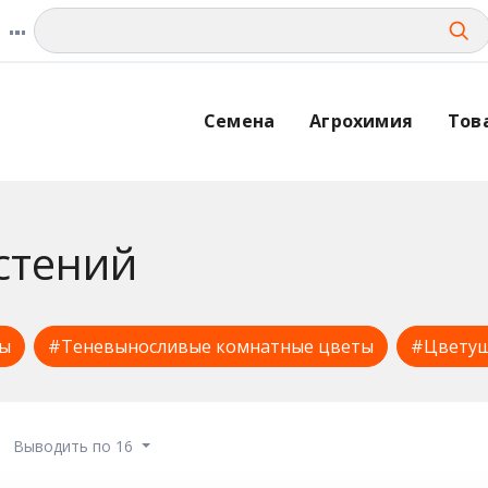
Семена
Агрохимия
Тов
стений
ты
#Теневыносливые комнатные цветы
#Цветущ
Выводить по 16