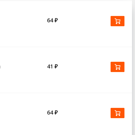
64 ₽
41 ₽
ш
64 ₽