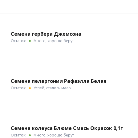
Семена гербера Джемсона
Остаток:
Много, хорошо берут
Семена пеларгонии Рафаэлла Белая
Остаток:
Успей, сталось мало
Семена колеуса Блюме Смесь Окрасок 0,1г
Остаток:
Много, хорошо берут