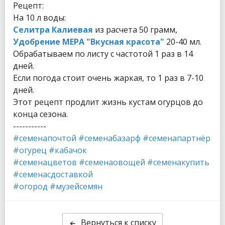
Рецепт:
На 10 л воды:
Селитра Калиевая
из расчета 50 грамм,
Удобрение МЕРА "Вкусная красота"
20-40 мл.
Обрабатываем по листу с частотой 1 раз в 14
дней.
Если погода стоит очень жаркая, то 1 раз в 7-10
дней.
Этот рецепт продлит жизнь кустам огурцов до
конца сезона.
-----------
#семенапочтой #семенабазарф #семенапартнёр
#огурец #кабачок
#семенацветов #семенаовощей #семенакупить
#семенасдоставкой
#огород #музейсемян
Вернуться к списку