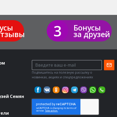
3
усы
Бонусы
отзывы
за друзей
ом
Подпишитесь на полезную рассылку о
новинках, акциях и спецпредложениях
узей Семян
тели