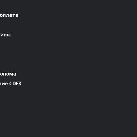
 оплата
зины
ронома
ие CDEK