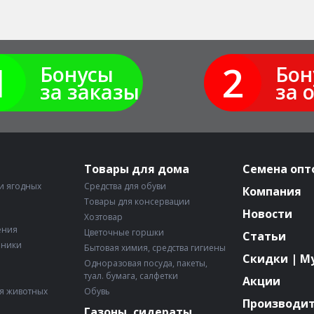
1
2
Бонусы
Бон
за заказы
за 
Товары для дома
Семена опт
и ягодных
Средства для обуви
Компания
Товары для консервации
Новости
Хозтовар
ения
Цветочные горшки
Статьи
рники
Бытовая химия, средства гигиены
Скидки | М
Одноразовая посуда, пакеты,
туал. бумага, салфетки
Акции
я животных
Обувь
Производи
Газоны, сидераты,