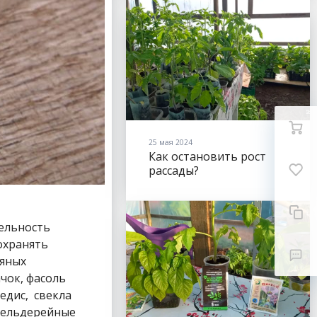
25 мая 2024
Как остановить рост
рассады?
тельность
охранять
фяных
чок, фасоль
редис, свекла
 Сельдерейные