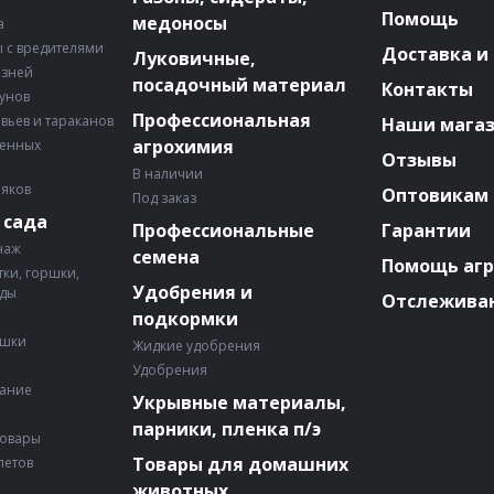
Помощь
медоносы
а
 с вредителями
Доставка и
Луковичные,
езней
посадочный материал
Контакты
зунов
Профессиональная
авьев и тараканов
Наши мага
агрохимия
венных
Отзывы
В наличии
няков
Оптовикам
Под заказ
 сада
Профессиональные
Гарантии
наж
семена
Помощь аг
ки, горшки,
Удобрения и
ады
Отслеживан
подкормки
ошки
Жидкие удобрения
Удобрения
вание
Укрывные материалы,
парники, пленка п/э
товары
Товары для домашних
летов
животных