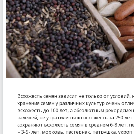
Всхожесть семян зависит не только от условий,
хранения семян у различных культур очень отли
всхожесть до 100 лет, а абсолютным рекордсмен
залежей, не утратили свою всхожесть за 250 лет
сохраняют всхожесть семян в среднем 6-8 лет, пе
– 3-5- лет, морковь, пастернак, петрушка, укроп