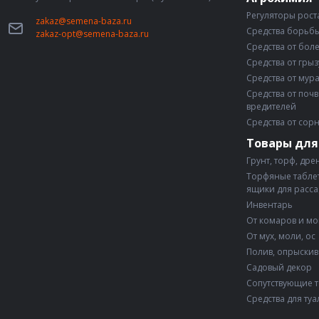
Регуляторы рост
zakaz@semena-baza.ru
Средства борьбы
zakaz-opt@semena-baza.ru
Средства от бол
Средства от гры
Средства от мур
Средства от поч
вредителей
Средства от сор
Товары для
Грунт, торф, дре
Торфяные таблет
ящики для расс
Инвентарь
От комаров и м
От мух, моли, ос
Полив, опрыски
Садовый декор
Сопутствующие 
Средства для туа