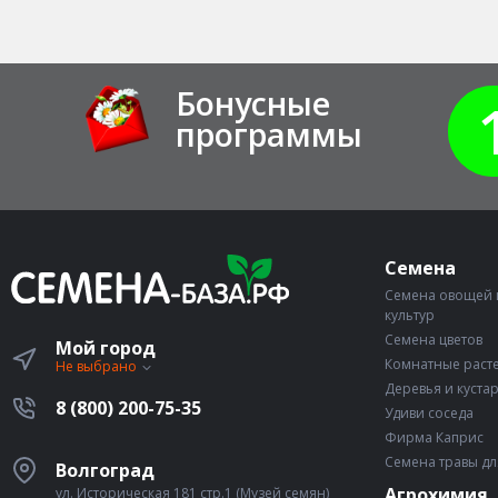
Бонусные
программы
Семена
Семена овощей 
культур
Семена цветов
Мой город
Комнатные раст
Не выбрано
Деревья и куста
8 (800) 200-75-35
Удиви соседа
Фирма Каприс
Семена травы дл
Волгоград
Агрохимия
ул. Историческая 181 стр.1 (Музей семян)