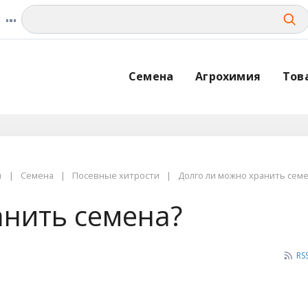
Семена
Агрохимия
Тов
ы
Семена
Посевные хитрости
Долго ли можно хранить сем
анить семена?
RS