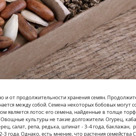
 но и от продолжительности хранения семян. Продолжи
чается между собой. Семена некоторых бобовых могут с
ом является лотос: его семена, найденные в толще тор
. Овощные культуры не такие долгожители. Огурец, каба
рец, салат, репа, редька, шпинат - 3-4 года, баклажан, 
 2-3 года. Однако, есть мнение, что растения семейства