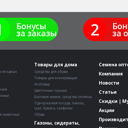
1
2
Бонусы
Бон
за заказы
за 
Товары для дома
Семена опт
и ягодных
Средства для обуви
Компания
Товары для консервации
Новости
Хозтовар
ения
Цветочные горшки
Статьи
рники
Бытовая химия, средства гигиены
Скидки | М
Одноразовая посуда, пакеты,
туал. бумага, салфетки
Акции
я животных
Обувь
Производи
Газоны, сидераты,