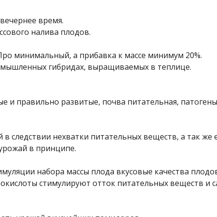
 вечернее время.
ассового налива плодов.
Про минимальный, а прибавка к массе минимум 20%.
ромышленных гибридах, выращиваемых в теплице.
вые и правильно развитые, почва питательная, патоген
 в следствии нехватки питательных веществ, а так же 
урожай в принципе.
тимуляции набора массы плода вкусовые качества плодо
ьвокислоты стимулируют отток питательных веществ и с