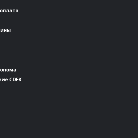
 оплата
зины
ронома
ие CDEK