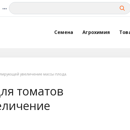
Семена
Агрохимия
Тов
улирующей увеличение массы плода.
для томатов
еличение