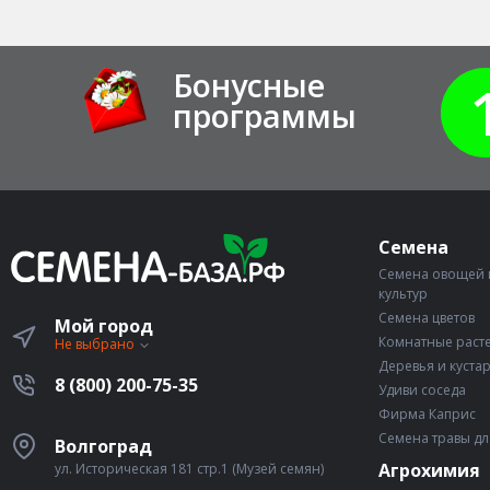
Бонусные
программы
Семена
Семена овощей 
культур
Семена цветов
Мой город
Комнатные раст
Не выбрано
Деревья и куста
8 (800) 200-75-35
Удиви соседа
Фирма Каприс
Семена травы дл
Волгоград
Агрохимия
ул. Историческая 181 стр.1 (Музей семян)