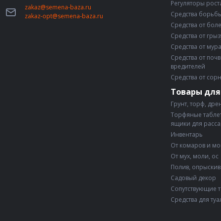
Регуляторы рост
zakaz@semena-baza.ru
Средства борьбы
zakaz-opt@semena-baza.ru
Средства от бол
Средства от гры
Средства от мур
Средства от поч
вредителей
Средства от сор
Товары для
Грунт, торф, дре
Торфяные таблет
ящики для расс
Инвентарь
От комаров и м
От мух, моли, ос
Полив, опрыски
Садовый декор
Сопутствующие 
Средства для туа