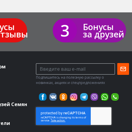
3
усы
Бонусы
отзывы
за друзей
ом
Подпишитесь на полезную рассылку о
новинках, акциях и спецпредложениях
узей Семян
тели