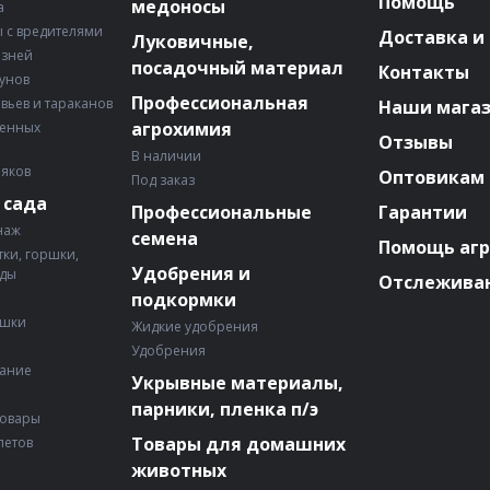
Помощь
медоносы
а
 с вредителями
Доставка и
Луковичные,
езней
посадочный материал
Контакты
зунов
Профессиональная
авьев и тараканов
Наши мага
агрохимия
венных
Отзывы
В наличии
няков
Оптовикам
Под заказ
 сада
Профессиональные
Гарантии
наж
семена
Помощь аг
ки, горшки,
Удобрения и
ады
Отслеживан
подкормки
ошки
Жидкие удобрения
Удобрения
вание
Укрывные материалы,
парники, пленка п/э
товары
Товары для домашних
летов
животных