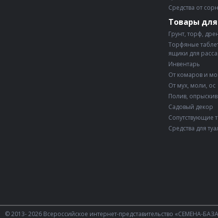
Средства от сор
Товары для
Грунт, торф, дре
Торфяные таблет
ящики для расс
Инвентарь
От комаров и м
От мух, моли, ос
Полив, опрыски
Садовый декор
Сопутствующие 
Средства для туа
© 2013- 2026 Всероссийское интернет-представительство «СЕМЕНА-БАЗ