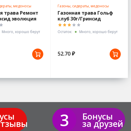
дераты, медоносы
Газоны, сидераты, медоносы
я трава Ремонт
Газонная трава Гольф
нсид эволюция
клуб 30г/Гринсид
эволюция
Много, хорошо берут
Остаток:
Много, хорошо берут
52.70 ₽
3
усы
Бонусы
отзывы
за друзей