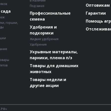
В наличии
няков
Оптовикам
Под заказ
 сада
Профессиональные
Гарантии
наж
семена
Помощь аг
ки, горшки,
Удобрения и
ады
Отслеживан
подкормки
ошки
Жидкие удобрения
Удобрения
вание
Укрывные материалы,
парники, пленка п/э
товары
Товары для домашних
летов
животных
Товары недели и
другие акции
А.РФ»