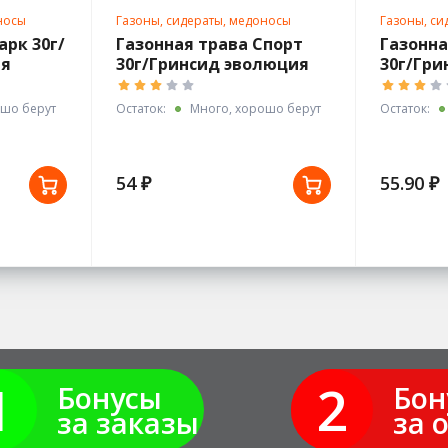
носы
Газоны, сидераты, медоносы
Газоны, си
арк 30г/
Газонная трава Спорт
Газонна
ия
30г/Гринсид эволюция
30г/Гри
шо берут
Остаток:
Много, хорошо берут
Остаток:
54 ₽
55.90 ₽
1
2
Бонусы
Бон
за заказы
за 