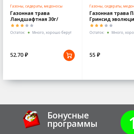
Газоны, сидераты, медоносы
Газоны, сидераты, медо
Газонная трава
Газонная трава П
Ландшафтная 30г/
Гринсид эволюц
Гринсид эволюция
Остаток:
Много, хорошо берут
Остаток:
Много, хоро
52.70 ₽
55 ₽
Бонусные
программы