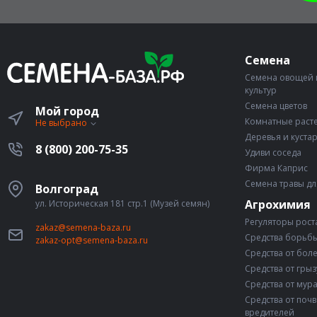
Семена
Семена овощей 
культур
Семена цветов
Мой город
Комнатные раст
Не выбрано
Деревья и куста
8 (800) 200-75-35
Удиви соседа
Фирма Каприс
Семена травы дл
Волгоград
Агрохимия
ул. Историческая 181 стр.1 (Музей семян)
Регуляторы рост
zakaz@semena-baza.ru
Средства борьбы
zakaz-opt@semena-baza.ru
Средства от бол
Средства от гры
Средства от мур
Средства от поч
вредителей