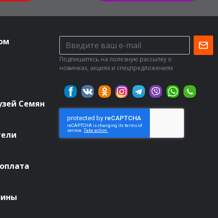
ом
Подпишитесь на полезную рассылку о
новинках, акциях и спецпредложениях
узей Семян
тели
 оплата
зины