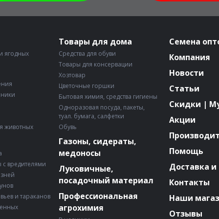
Товары для дома
Семена опт
и ягодных
Средства для обуви
Компания
Товары для консервации
Новости
Хозтовар
ения
Цветочные горшки
Статьи
рники
Бытовая химия, средства гигиены
Скидки | М
Одноразовая посуда, пакеты,
туал. бумага, салфетки
Акции
я животных
Обувь
Производи
Газоны, сидераты,
Помощь
медоносы
а
 с вредителями
Доставка и
Луковичные,
езней
посадочный материал
Контакты
зунов
Профессиональная
авьев и тараканов
Наши мага
агрохимия
венных
Отзывы