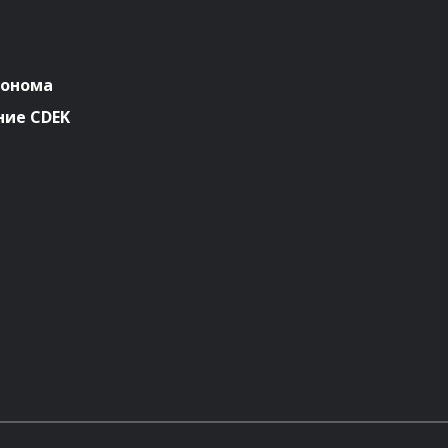
ронома
ие CDEK