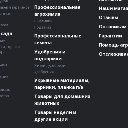
зунов
Профессиональная
авьев и тараканов
Наши мага
агрохимия
венных
Отзывы
В наличии
няков
Оптовикам
Под заказ
 сада
Профессиональные
Гарантии
наж
семена
Помощь аг
ки, горшки,
Удобрения и
ады
Отслеживан
подкормки
ошки
Жидкие удобрения
Удобрения
вание
Укрывные материалы,
парники, пленка п/э
товары
Товары для домашних
летов
животных
Товары недели и
другие акции