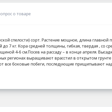
1111
вопрос о товаре
ской спелости) сорт. Растение мощное, длина главной 
до 7 кг. Кора средней толщины, гибкая, твердая , со ср
лщиной 4-6 см.Посев на рассаду – в конце апреля. Высад
южных регионах выращивают врасстил в открытом грунте
ют все боковые побеги, последующие прищипывают над 