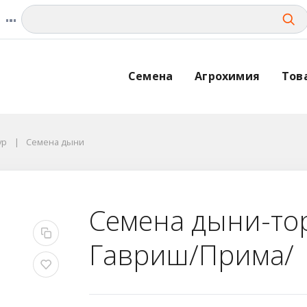
Семена
Агрохимия
Тов
ур
Семена дыни
Семена дыни-то
Гавриш/Прима/