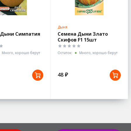
Дыня
 Дыни Симпатия
Семена Дыни Злато
Скифов F1 15шт
Много, хорошо берут
Остаток:
Много, хорошо берут
48 ₽