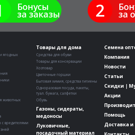
1
2
Бонусы
Бон
за заказы
за 
Товары для дома
Семена опт
и ягодных
Средства для обуви
Компания
Товары для консервации
Новости
Хозтовар
ения
Цветочные горшки
Статьи
рники
Бытовая химия, средства гигиены
Скидки | М
Одноразовая посуда, пакеты,
туал. бумага, салфетки
Акции
я животных
Обувь
Производи
Газоны, сидераты,
Помощь
медоносы
а
 с вредителями
Доставка и
Луковичные,
езней
посадочный материал
Контакты