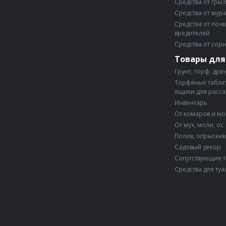
Средства от гры
Средства от мур
Средства от поч
вредителей
Средства от сор
Товары для
Грунт, торф, дре
Торфяные таблет
ящики для расс
Инвентарь
От комаров и м
От мух, моли, ос
Полив, опрыски
Садовый декор
Сопутствующие 
Средства для туа