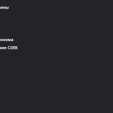
зины
ронома
ие CDEK