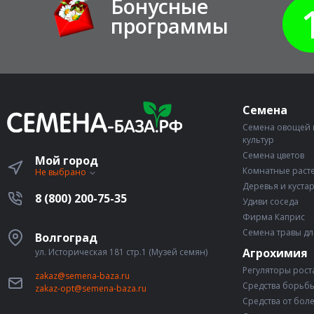
Бонусные
программы
Семена
Семена овощей 
культур
Семена цветов
Мой город
Комнатные раст
Не выбрано
Деревья и куста
8 (800) 200-75-35
Удиви соседа
Фирма Каприс
Семена травы дл
Волгоград
Агрохимия
ул. Историческая 181 стр.1 (Музей семян)
Регуляторы рост
zakaz@semena-baza.ru
Средства борьбы
zakaz-opt@semena-baza.ru
Средства от бол