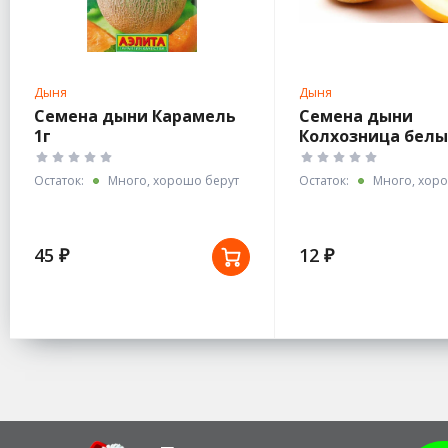
Дыня
Дыня
Семена дыни Карамель
Семена дыни
1г
Колхозница белы
0,5г с евроотв
Остаток:
Много, хорошо берут
Остаток:
Много, хоро
45 ₽
12 ₽