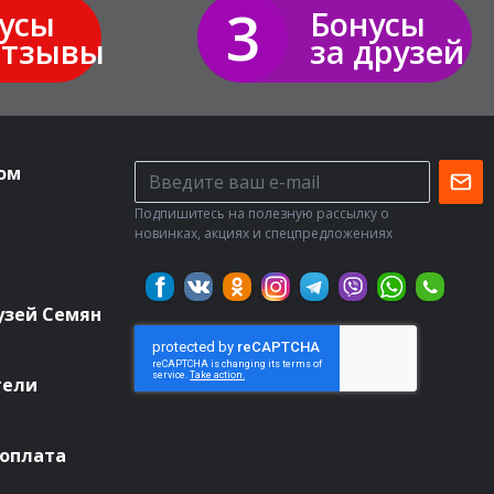
3
усы
Бонусы
отзывы
за друзей
ом
Подпишитесь на полезную рассылку о
новинках, акциях и спецпредложениях
узей Семян
тели
 оплата