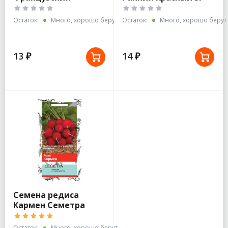
Завтрак 2г белый
белый пакет /Аэлита
пакет
Остаток:
Много, хорошо берут
Остаток:
Много, хорошо берут
13 ₽
14 ₽
Семена редиса
Кармен Семетра
Остаток:
Много, хорошо берут