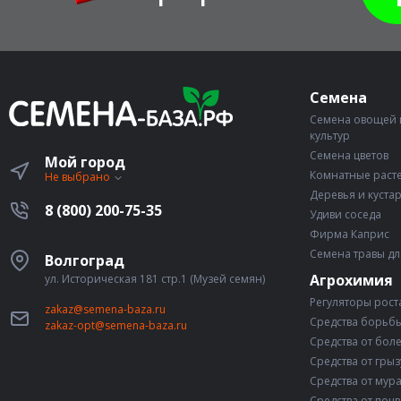
Семена
Семена овощей 
культур
Семена цветов
Мой город
Комнатные раст
Не выбрано
Деревья и куста
8 (800) 200-75-35
Удиви соседа
Фирма Каприс
Семена травы дл
Волгоград
Агрохимия
ул. Историческая 181 стр.1 (Музей семян)
Регуляторы рост
zakaz@semena-baza.ru
Средства борьбы
zakaz-opt@semena-baza.ru
Средства от бол
Средства от гры
Средства от мур
Средства от поч