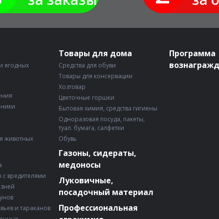
Товары для дома
Программа
вознаграж
и ягодных
Средства для обуви
Товары для консервации
Хозтовар
ения
Цветочные горшки
рники
Бытовая химия, средства гигиены
Одноразовая посуда, пакеты,
туал. бумага, салфетки
я животных
Обувь
Газоны, сидераты,
медоносы
а
 с вредителями
Луковичные,
езней
посадочный материал
зунов
Профессиональная
авьев и тараканов
венных