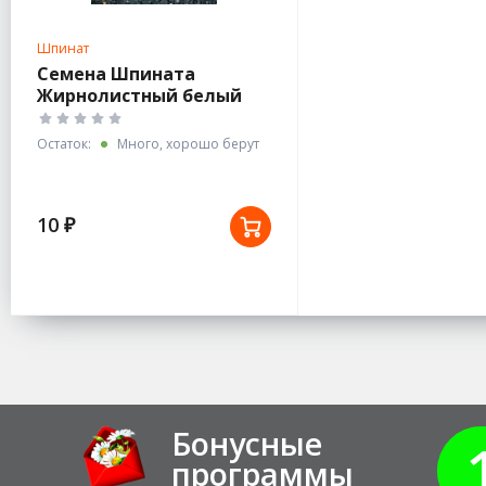
Шпинат
Семена Шпината
Жирнолистный белый
пакет
Остаток:
Много, хорошо берут
10 ₽
Бонусные
программы