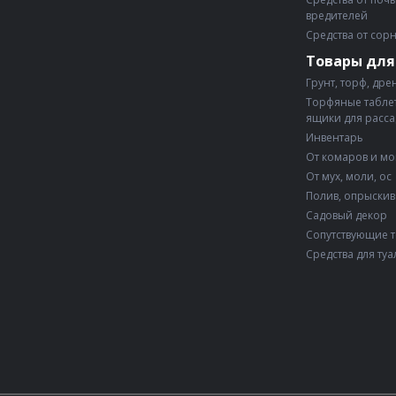
вредителей
Средства от сор
Товары для
Грунт, торф, дре
Торфяные таблет
ящики для расс
Инвентарь
От комаров и м
От мух, моли, ос
Полив, опрыски
Садовый декор
Сопутствующие 
Средства для туа