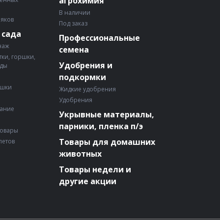
агрохимия
В наличии
няков
Под заказ
 сада
Профессиональные
наж
семена
ки, горшки,
Удобрения и
ады
подкормки
ошки
Жидкие удобрения
Удобрения
вание
Укрывные материалы,
парники, пленка п/э
товары
Товары для домашних
летов
животных
Товары недели и
другие акции