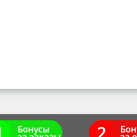
1
2
Бонусы
Бон
за заказы
за 