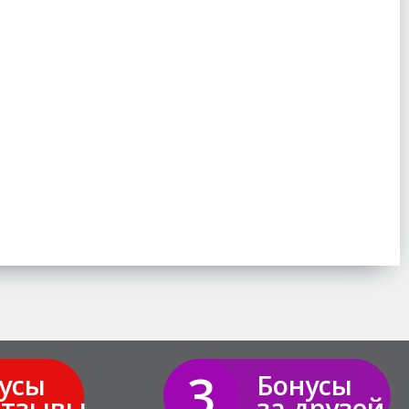
3
усы
Бонусы
отзывы
за друзей