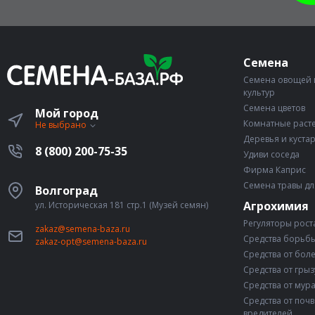
Семена
Семена овощей 
культур
Семена цветов
Мой город
Комнатные раст
Не выбрано
Деревья и куста
8 (800) 200-75-35
Удиви соседа
Фирма Каприс
Семена травы дл
Волгоград
Агрохимия
ул. Историческая 181 стр.1 (Музей семян)
Регуляторы рост
zakaz@semena-baza.ru
Средства борьбы
zakaz-opt@semena-baza.ru
Средства от бол
Средства от гры
Средства от мур
Средства от поч
вредителей