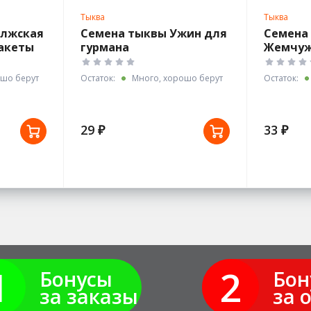
Тыква
Тыква
олжская
Семена тыквы Ужин для
Семена
пакеты
гурмана
Жемчуж
Гавриш
шо берут
Остаток:
Много, хорошо берут
Остаток:
29 ₽
33 ₽
1
2
Бонусы
Бон
за заказы
за 