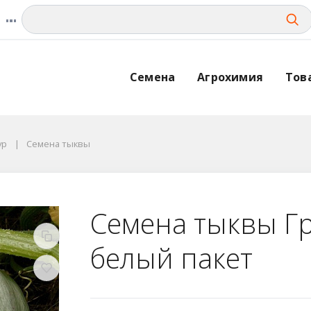
Семена
Агрохимия
Тов
ур
Семена тыквы
Семена тыквы Г
белый пакет