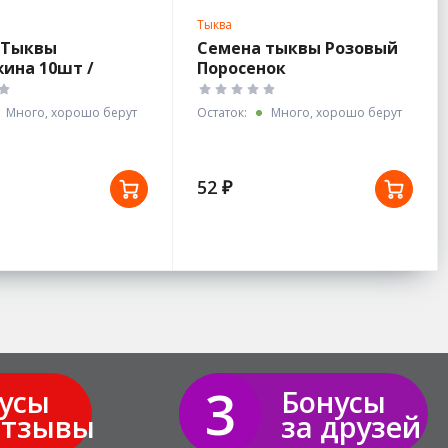
Тыква
 Тыквы
Семена тыквы Розовый
ина 10шт /
Поросенок
Много, хорошо берут
Остаток:
Много, хорошо берут
52 ₽
3
усы
Бонусы
отзывы
за друзей