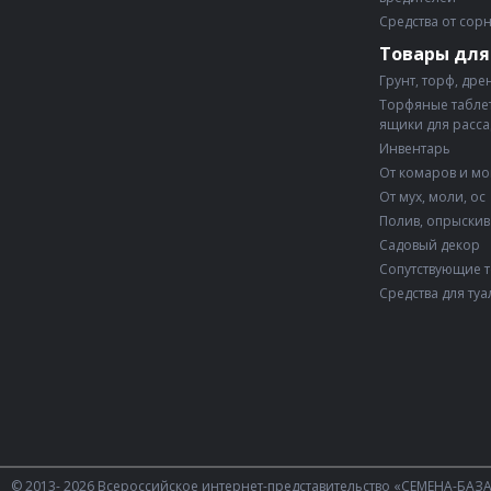
Средства от сор
Товары для
Грунт, торф, дре
Торфяные таблет
ящики для расс
Инвентарь
От комаров и м
От мух, моли, ос
Полив, опрыски
Садовый декор
Сопутствующие 
Средства для туа
© 2013- 2026 Всероссийское интернет-представительство «СЕМЕНА-БАЗ