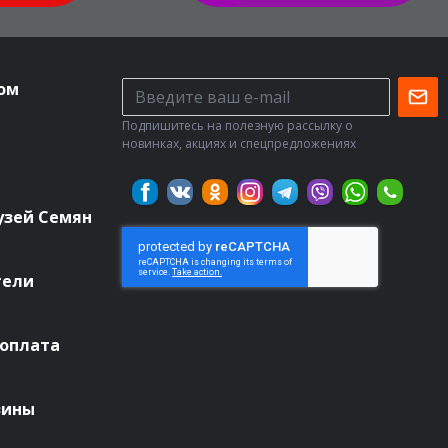
ом
Подпишитесь на полезную рассылку о
новинках, акциях и спецпредложениях
узей Семян
тели
 оплата
зины