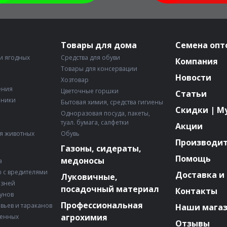
Товары для дома
Семена опт
и ягодных
Средства для обуви
Компания
Товары для консервации
Новости
Хозтовар
ения
Цветочные горшки
Статьи
рники
Бытовая химия, средства гигиены
Скидки | М
Одноразовая посуда, пакеты,
туал. бумага, салфетки
Акции
я животных
Обувь
Производи
Газоны, сидераты,
Помощь
медоносы
а
 с вредителями
Доставка и
Луковичные,
езней
посадочный материал
Контакты
зунов
Профессиональная
авьев и тараканов
Наши мага
агрохимия
венных
Отзывы