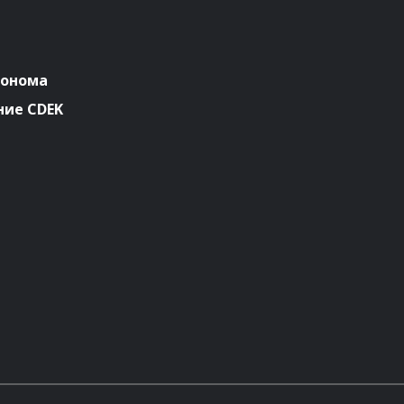
ронома
ие CDEK