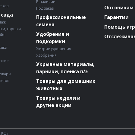
В наличии
няков
Оптовикам
Под заказ
 сада
Профессиональные
Гарантии
наж
семена
Помощь аг
ки, горшки,
Удобрения и
ады
Отслеживан
подкормки
ошки
Жидкие удобрения
Удобрения
вание
Укрывные материалы,
парники, пленка п/э
товары
Товары для домашних
летов
животных
Товары недели и
другие акции
А.РФ»