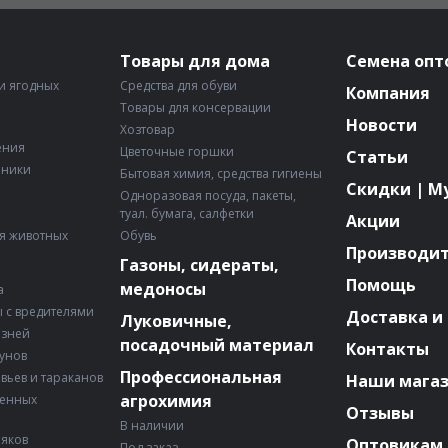
Товары для дома
Семена опт
и ягодных
Средства для обуви
Компания
Товары для консервации
Новости
Хозтовар
ения
Цветочные горшки
Статьи
рники
Бытовая химия, средства гигиены
Скидки | М
Одноразовая посуда, пакеты,
туал. бумага, салфетки
Акции
я животных
Обувь
Производи
Газоны, сидераты,
Помощь
медоносы
а
 с вредителями
Доставка и
Луковичные,
езней
посадочный материал
Контакты
зунов
Профессиональная
авьев и тараканов
Наши мага
агрохимия
венных
Отзывы
В наличии
няков
Оптовикам
Под заказ