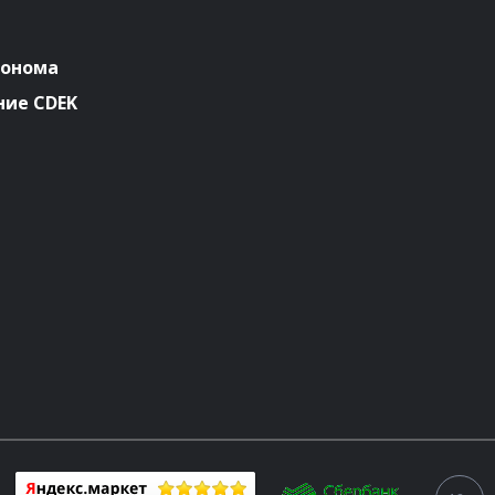
ронома
ие CDEK