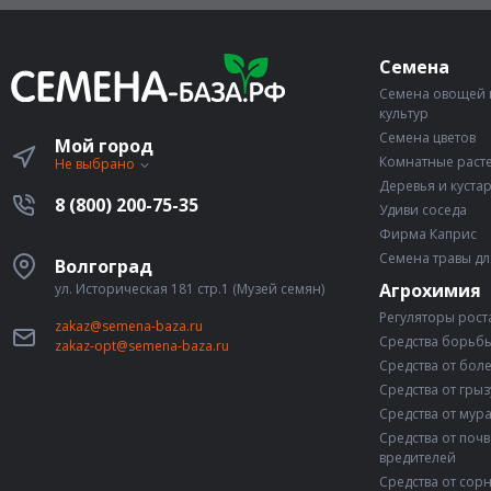
Семена
Семена овощей 
культур
Семена цветов
Мой город
Комнатные раст
Не выбрано
Деревья и куста
8 (800) 200-75-35
Удиви соседа
Фирма Каприс
Семена травы дл
Волгоград
Агрохимия
ул. Историческая 181 стр.1 (Музей семян)
Регуляторы рост
zakaz@semena-baza.ru
Средства борьбы
zakaz-opt@semena-baza.ru
Средства от бол
Средства от гры
Средства от мур
Средства от поч
вредителей
Средства от сор