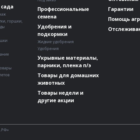
 сада
Профессиональные
Гарантии
наж
семена
Помощь аг
ки, горшки,
Удобрения и
ады
Отслеживан
подкормки
ошки
Жидкие удобрения
Удобрения
вание
Укрывные материалы,
парники, пленка п/э
товары
Товары для домашних
летов
животных
Товары недели и
другие акции
А.РФ»