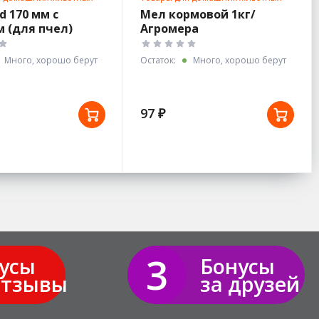
d 170 мм с
Мел кормовой 1кг/
 (для пчел)
Агромера
Много, хорошо берут
Остаток:
Много, хорошо берут
97 ₽
3
усы
Бонусы
отзывы
за друзей