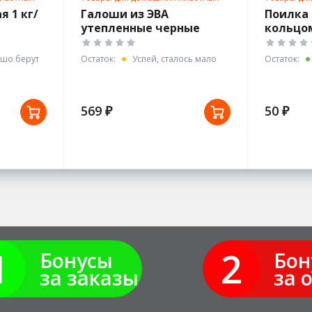
 1 кг/
Галоши из ЭВА
Поилка 
утепленные черные
кольцом
арт.С-34У р.36
шо берут
Остаток:
Успей, сталось мало
Остаток:
569 ₽
50 ₽
1
2
Бонусы
Бон
за заказы
за 