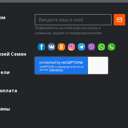
ом
Подпишитесь на полезную рассылку о
новинках, акциях и спецпредложениях
узей Семян
тели
 оплата
зины