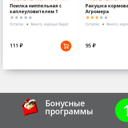
Поилка ниппельная с
Ракушка кормовая
каплеуловителем 1
Агромера
чашечная
Остаток:
Много, хорошо берут
Остаток:
Много, хоро
111 ₽
95 ₽
Бонусные
программы