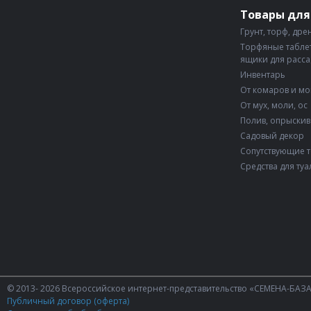
Товары для
Грунт, торф, дре
Торфяные таблет
ящики для расс
Инвентарь
От комаров и м
От мух, моли, ос
Полив, опрыски
Садовый декор
Сопутствующие 
Средства для туа
© 2013- 2026 Всероссийское интернет-представительство «СЕМЕНА-БАЗ
Публичный договор (оферта)