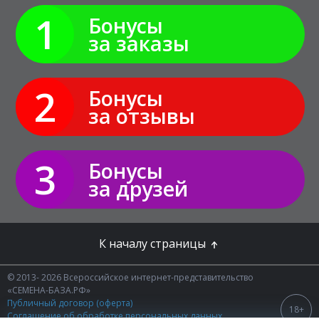
1
Бонусы
за заказы
2
Бонусы
за отзывы
3
Бонусы
за друзей
К началу страницы
© 2013- 2026 Всероссийское интернет-представительство
«СЕМЕНА-БАЗА.РФ»
Публичный договор (оферта)
18+
Соглашение об обработке персональных данных