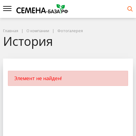
Главная
О компании
Фотогалерея
История
Элемент не найден!