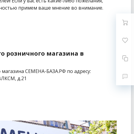
й! Если у вас есть какие-либо пожелания,
арностью примем ваше мнение во внимание.
о розничного магазина в
 магазина СЕМЕНА-БАЗА.РФ по адресу:
 ВЛКСМ, д.21