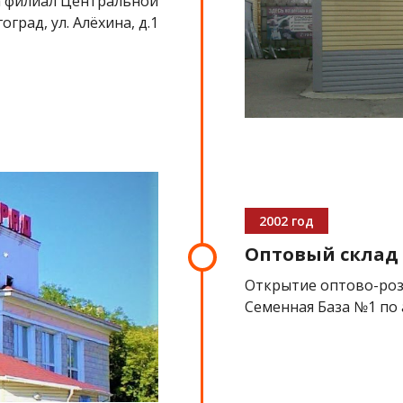
а филиал Центральной
град, ул. Алёхина, д.1
2002 год
Оптовый склад
Открытие оптово-роз
Семенная База №1 по а