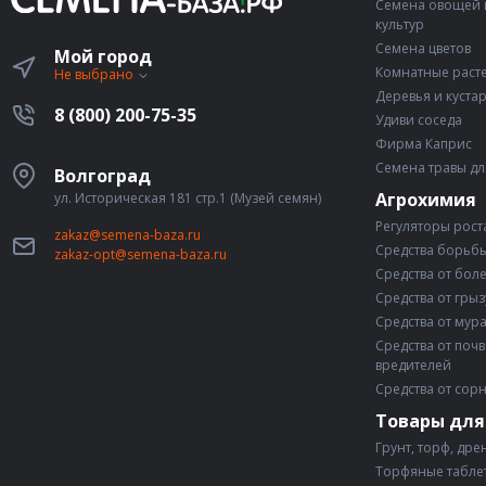
Семена овощей 
культур
Семена цветов
Мой город
Комнатные раст
Не выбрано
Деревья и куста
8 (800) 200-75-35
Удиви соседа
Фирма Каприс
Семена травы дл
Волгоград
Агрохимия
ул. Историческая 181 стр.1 (Музей семян)
Регуляторы рост
zakaz@semena-baza.ru
Средства борьбы
zakaz-opt@semena-baza.ru
Средства от бол
Средства от гры
Средства от мур
Средства от поч
вредителей
Средства от сор
Товары для
Грунт, торф, дре
Торфяные таблет