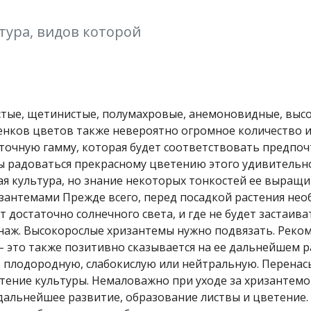
тура, видов которой
тые, щетинистые, полумахровые, анемоновидные, выс
енков цветов также невероятно огромное количество и
точную гамму, которая будет соответствовать предпо
бы радоваться прекрасному цветению этого удивительн
ая культура, но знание некоторых тонкостей ее выращ
ризантемами Прежде всего, перед посадкой растения не
т достаточно солнечного света, и где не будет застаива
наж. Высокорослые хризантемы нужно подвязать. Реко
 это также позитивно сказывается на ее дальнейшем р
о плодородную, слабокислую или нейтральную. Перена
ение культуры. Немаловажно при уходе за хризантем
 дальнейшее развитие, образование листвы и цветение.