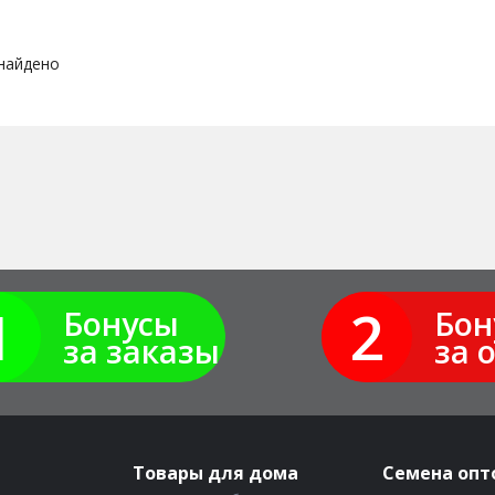
 найдено
1
2
Бонусы
Бон
за заказы
за 
Товары для дома
Семена опт