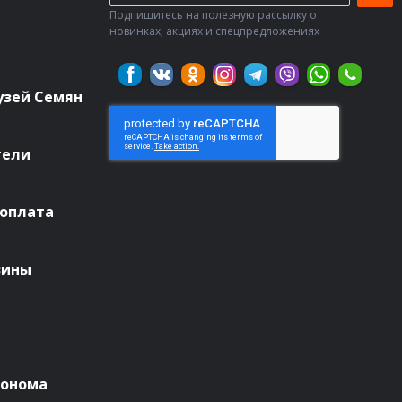
Подпишитесь на полезную рассылку о
новинках, акциях и спецпредложениях
узей Семян
тели
 оплата
зины
ронома