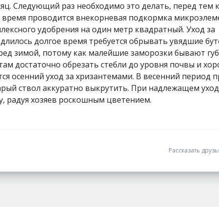
яц. Следующий раз необходимо это делать, перед тем к
е время проводится внекорневая подкормка микроэлем
лексного удобрения на один метр квадратный. Уход за
длилось долгое время требуется обрывать увядшие бут
ред зимой, потому как малейшие заморозки бывают г
там достаточно обрезать стебли до уровня почвы и хо
тся осенний уход за хризантемами. В весенний период 
арый ствол аккуратно выкрутить. При надлежащем уход
у, радуя хозяев роскошным цветением.
Рассказать друз