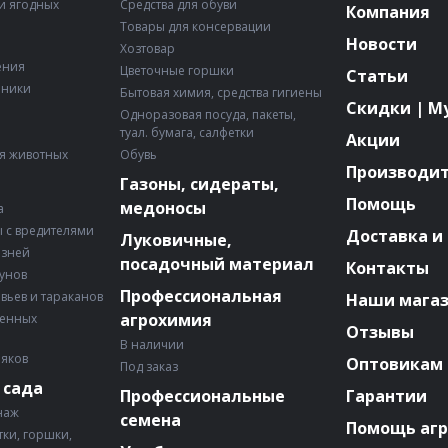
и ягодных
Средства для обуви
Компания
Товары для консервации
Новости
Хозтовар
ения
Цветочные горшки
Статьи
рники
Бытовая химия, средства гигиены
Скидки | М
Одноразовая посуда, пакеты,
туал. бумага, салфетки
Акции
я животных
Обувь
Производи
Газоны, сидераты,
Помощь
медоносы
а
 с вредителями
Доставка и
Луковичные,
езней
посадочный материал
Контакты
зунов
Профессиональная
авьев и тараканов
Наши мага
агрохимия
венных
Отзывы
В наличии
няков
Оптовикам
Под заказ
 сада
Профессиональные
Гарантии
наж
семена
Помощь аг
ки, горшки,