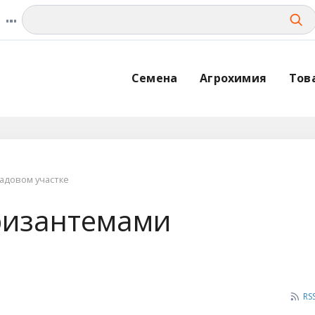
Семена
Агрохимия
Тов
садовом участке
хризантемами
RS