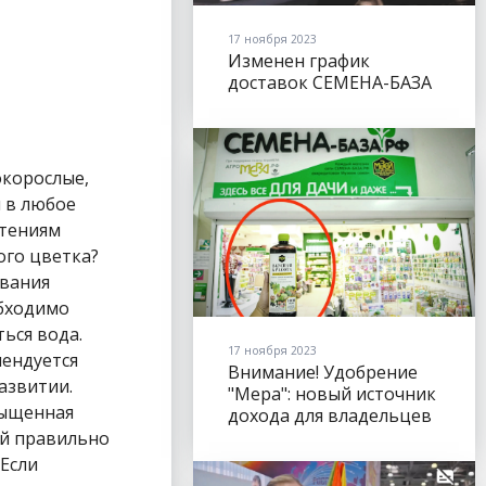
17 ноября 2023
Изменен график
доставок СЕМЕНА-БАЗА
окорослые,
 в любое
чтениям
ого цветка?
ивания
обходимо
ться вода.
17 ноября 2023
мендуется
Внимание! Удобрение
азвитии.
"Мера": новый источник
сыщенная
дохода для владельцев
торговых точек
ой правильно
 Если