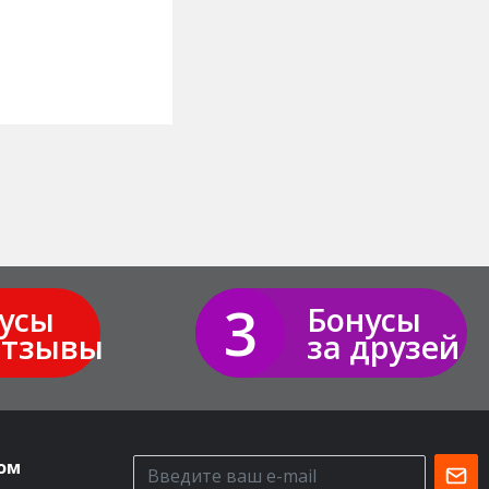
3
усы
Бонусы
отзывы
за друзей
ом