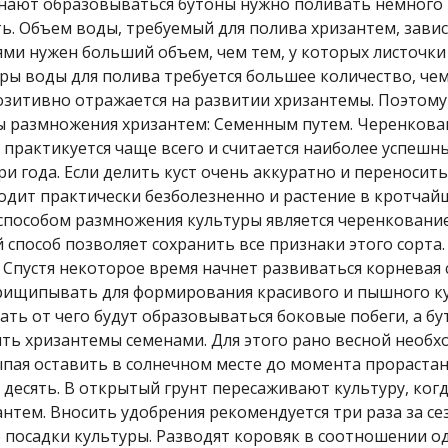
инают образовываться бутоны нужно поливать немного р
. Объем воды, требуемый для полива хризантем, завис
ьями нужен больший объем, чем тем, у которых листочк
ры воды для полива требуется большее количество, чем
озитивно отражается на развитии хризантемы. Поэтом
бы размножения хризантем: Семенным путем. Черенкова
 практикуется чаще всего и считается наиболее успешн
и года. Если делить куст очень аккуратно и переносить
ходит практически безболезненно и растение в кротчай
пособом размножения культуры является черенкование
 способ позволяет сохранить все признаки этого сорта.
 Спустя некоторое время начнет развиваться корневая 
прищипывать для формирования красивого и пышного ку
ть от чего будут образовываться боковые побеги, а бу
ть хризантемы семенами. Для этого рано весной необ
ыпая оставить в солнечном месте до момента прораста
 десять. В открытый грунт пересаживают культуру, когд
антем. Вносить удобрения рекомендуется три раза за се
е посадки культуры. Разводят коровяк в соотношении од