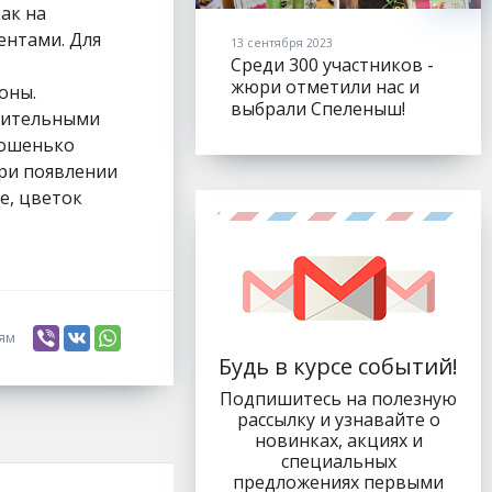
ак на
ентами. Для
13 сентября 2023
Среди 300 участников -
жюри отметили нас и
оны.
выбрали Спеленыш!
убительными
рошенько
при появлении
е, цветок
ьям
Будь в курсе событий!
Подпишитесь на полезную
рассылку и узнавайте о
новинках, акциях и
специальных
предложениях первыми