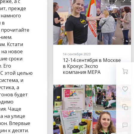
еже, а с
ит, прежде
и намного
 в
у прочитайте
нием.
ым. Кстати
 на новое
14 сентября 2023
шие сроки
12-14 сентября в Москве
. Его
в Крокус Экспо
компания МЕРА
 С этой целью
представила все свои
система, и
бренды на выставке
стика, а
ЦВЕТЫ ЭКСПО
тонов будет
(FLOWERSEXPO).
ходимо
ния. Чаще
а на улице
зон. Впервые
ин к десяти.