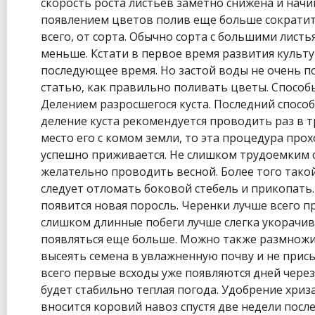
скорость роста листьев заметно снижена и нач
появлением цветов полив еще больше сократить
всего, от сорта. Обычно сорта с большими лист
меньше. Кстати в первое время развития культу
последующее время. Но застой воды не очень п
статью, как правильно поливать цветы. Спосо
Делением разросшегося куста. Последний способ
деление куста рекомендуется проводить раз в тр
место его с комом земли, то эта процедура про
успешно приживается. Не слишком трудоемким с
желательно проводить весной. Более того такой
следует отломать боковой стебель и прикопать.
появится новая поросль. Черенки лучше всего 
слишком длинные побеги лучше слегка укорачива
появляться еще больше. Можно также размножи
высеять семена в увлажненную почву и не прис
всего первые всходы уже появляются дней через
будет стабильно теплая погода. Удобрение хриз
вносится коровий навоз спустя две недели посл