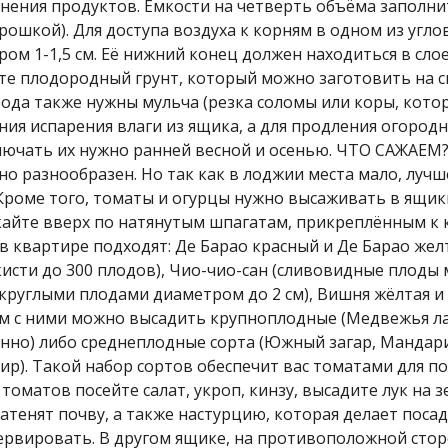
ранения продуктов. Ёмкости на четверть объёма заполн
ошкой). Для доступа воздуха к корням в одном из угло
м 1-1,5 см. Её нижний конец должен находиться в сло
ите плодородный грунт, который можно заготовить на с
рода также нужны мульча (резка соломы или коры, кото
ия испарения влаги из ящика, а для продления огородно
ключать их нужно ранней весной и осенью. ЧТО САЖАЕМ
но разнообразен. Но так как в лоджии места мало, лучш
роме того, томаты и огурцы нужно высаживать в ящик
скайте вверх по натянутым шпагатам, прикреплённым к 
 квартире подходят: Де Барао красный и Де Барао желт
кисти до 300 плодов), Чио-чио-сан (сливовидные плоды 
 с круглыми плодами диаметром до 2 см), Вишня жёлтая 
ом с ними можно высадить крупноплодные (Медвежья л
венно) либо среднеплодные сорта (Южный загар, Мандар
р). Такой набор сортов обеспечит вас томатами для п
томатов посейте салат, укроп, кинзу, высадите лук на з
атенят почву, а также настурцию, которая делает посад
ервировать. В другом ящике, на противоположной стор