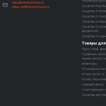
Регуляторы рост
zakaz@semena-baza.ru
Средства борьбы
zakaz-opt@semena-baza.ru
Средства от бол
Средства от гры
Средства от мур
Средства от поч
вредителей
Средства от сор
Товары для
Грунт, торф, дре
Торфяные таблет
ящики для расс
Инвентарь
От комаров и м
От мух, моли, ос
Полив, опрыски
Садовый декор
Сопутствующие 
Средства для туа