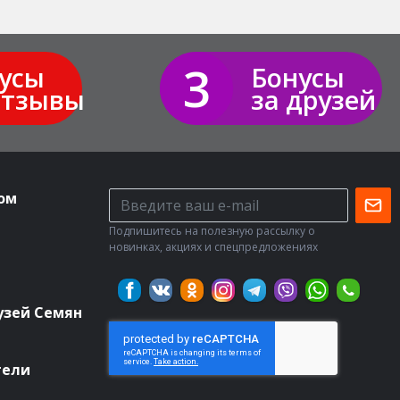
3
усы
Бонусы
отзывы
за друзей
ом
Подпишитесь на полезную рассылку о
новинках, акциях и спецпредложениях
узей Семян
тели