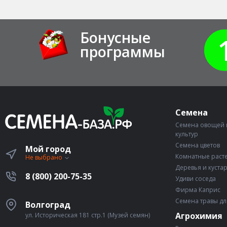
Бонусные
программы
Семена
Семена овощей 
культур
Семена цветов
Мой город
Комнатные раст
Не выбрано
Деревья и куста
8 (800) 200-75-35
Удиви соседа
Фирма Каприс
Семена травы дл
Волгоград
Агрохимия
ул. Историческая 181 стр.1 (Музей семян)