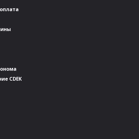
 оплата
зины
ронома
ие CDEK