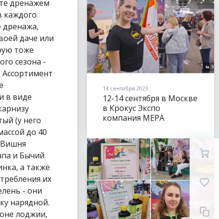
ите дренажем
в каждого
е дренажа,
воей даче или
рую тоже
го сезона -
? Ассортимент
е
14 сентября 2023
и в виде
12-14 сентября в Москве
в Крокус Экспо
карнизу
компания МЕРА
ый (у него
представила все свои
массой до 40
бренды на выставке
и Вишня
ЦВЕТЫ ЭКСПО
апа и Бычий
(FLOWERSEXPO).
инка, а также
отребления их
елень - они
ку нарядной.
оне лоджии,