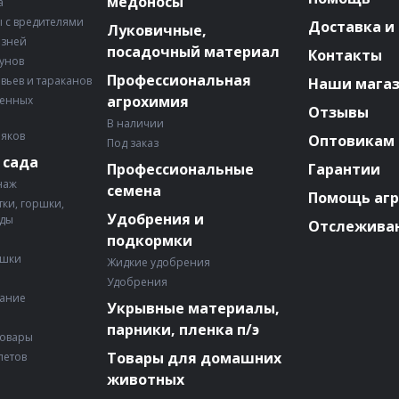
медоносы
а
 с вредителями
Доставка и
Луковичные,
езней
посадочный материал
Контакты
зунов
Профессиональная
авьев и тараканов
Наши мага
агрохимия
венных
Отзывы
В наличии
няков
Оптовикам
Под заказ
 сада
Профессиональные
Гарантии
наж
семена
Помощь аг
ки, горшки,
Удобрения и
ады
Отслеживан
подкормки
ошки
Жидкие удобрения
Удобрения
вание
Укрывные материалы,
парники, пленка п/э
товары
Товары для домашних
летов
животных