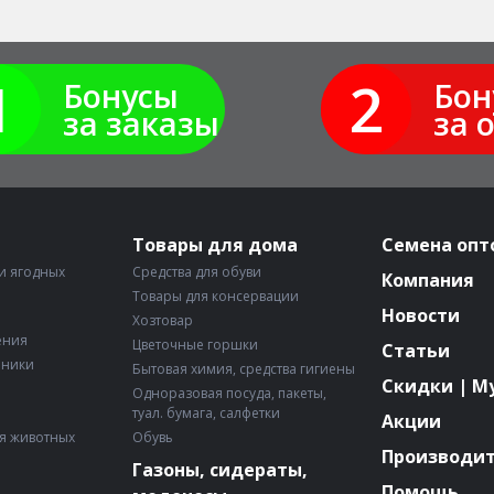
1
2
Бонусы
Бон
за заказы
за 
Товары для дома
Семена опт
и ягодных
Средства для обуви
Компания
Товары для консервации
Новости
Хозтовар
ения
Цветочные горшки
Статьи
рники
Бытовая химия, средства гигиены
Скидки | М
Одноразовая посуда, пакеты,
туал. бумага, салфетки
Акции
я животных
Обувь
Производи
Газоны, сидераты,
Помощь