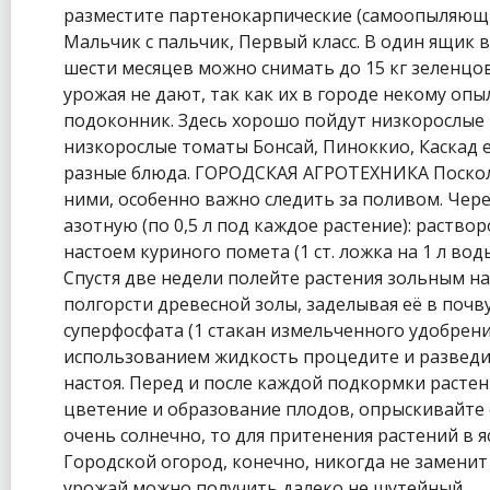
разместите партенокарпические (самоопыляющиес
Мальчик с пальчик, Первый класс. В один ящик 
шести месяцев можно снимать до 15 кг зеленцо
урожая не дают, так как их в городе некому оп
подоконник. Здесь хорошо пойдут низкорослые 
низкорослые томаты Бонсай, Пиноккио, Каскад 
разные блюда. ГОРОДСКАЯ АГРОТЕХНИКА Посколь
ними, особенно важно следить за поливом. Чер
азотную (по 0,5 л под каждое растение): раствор
настоем куриного помета (1 ст. ложка на 1 л вод
Спустя две недели полейте растения зольным нас
полгорсти древесной золы, заделывая её в почв
суперфосфата (1 стакан измельченного удобрения
использованием жидкость процедите и разведите
настоя. Перед и после каждой подкормки растен
цветение и образование плодов, опрыскивайте 
очень солнечно, то для притенения растений 
Городской огород, конечно, никогда не замени
урожай можно получить далеко не шутейный.