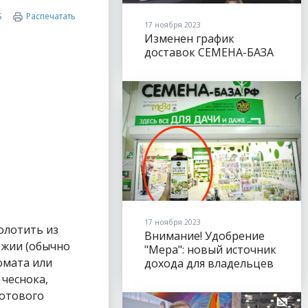
S
Распечатать
17 ноября 2023
Изменен график
доставок СЕМЕНА-БАЗА
17 ноября 2023
олотить из
Внимание! Удобрение
джии (обычно
"Мера": новый источник
омата или
дохода для владельцев
торговых точек
 чеснока,
котового