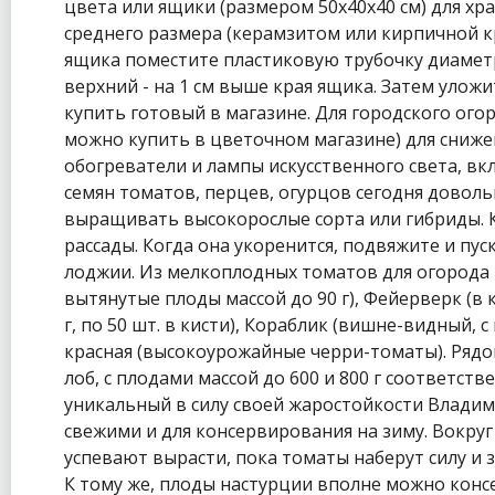
цвета или ящики (размером 50x40x40 см) для х
среднего размера (керамзитом или кирпичной кр
ящика поместите пластиковую трубочку диаметро
верхний - на 1 см выше края ящика. Затем улож
купить готовый в магазине. Для городского ого
можно купить в цветочном магазине) для снижен
обогреватели и лампы искусственного света, в
семян томатов, перцев, огурцов сегодня доволь
выращивать высокорослые сорта или гибриды. К
рассады. Когда она укоренится, подвяжите и пу
лоджии. Из мелкоплодных томатов для огорода в
вытянутые плоды массой до 90 г), Фейерверк (в 
г, по 50 шт. в кисти), Кораблик (вишне-видный,
красная (высокоурожайные черри-томаты). Ряд
лоб, с плодами массой до 600 и 800 г соответст
уникальный в силу своей жаростойкости Владими
свежими и для консервирования на зиму. Вокруг 
успевают вырасти, пока томаты наберут силу и з
К тому же, плоды настурции вполне можно конс