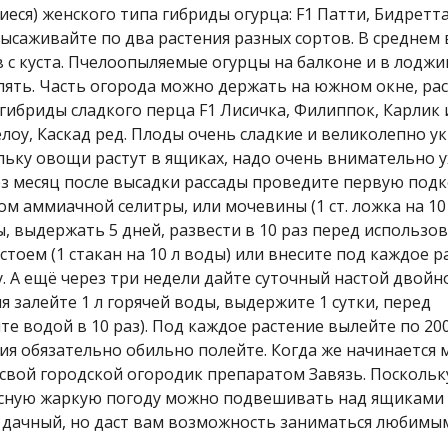
я) женского типа гибриды огурца: F1 Патти, Бидретта
высаживайте по два растения разных сортов. В среднем 
в с куста. Пчелоопыляемые огурцы на балконе и в лодж
ылять. Часть огорода можно держать на южном окне, ра
гибриды сладкого перца F1 Лисичка, Филиппок, Карлик 
елоу, Каскад ред. Плоды очень сладкие и великолепно 
ку овощи растут в ящиках, надо очень внимательно у
ез месяц после высадки рассады проведите первую подк
ом аммиачной селитры, или мочевины (1 ст. ложка на 10 
ы, выдержать 5 дней, развести в 10 раз перед использов
тоем (1 стакан на 10 л воды) или внесите под каждое р
у. А ещё через три недели дайте суточный настой двойн
 залейте 1 л горячей воды, выдержите 1 сутки, перед
 водой в 10 раз). Под каждое растение вылейте по 20
ия обязательно обильно полейте. Когда же начинается 
свой городской огородик препаратом Завязь. Поскольк
в ясную жаркую погоду можно подвешивать над ящиками
т дачный, но даст вам возможность заниматься любимым