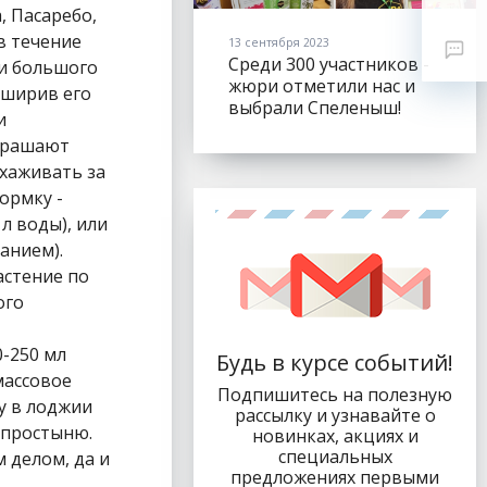
, Пасаребо,
в течение
13 сентября 2023
Среди 300 участников -
ии большого
жюри отметили нас и
сширив его
выбрали Спеленыш!
и
украшают
хаживать за
ормку -
л воды), или
анием).
астение по
ого
0-250 мл
Будь в курсе событий!
массовое
Подпишитесь на полезную
у в лоджии
рассылку и узнавайте о
 простыню.
новинках, акциях и
специальных
 делом, да и
предложениях первыми