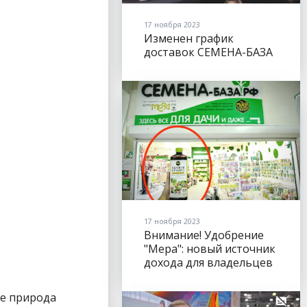
17 ноября 2023
Изменен график
доставок СЕМЕНА-БАЗА
17 ноября 2023
Внимание! Удобрение
"Мера": новый источник
дохода для владельцев
торговых точек
трашны никакие заморозки. Растение настолько выносливо, что иногда зимует и дает свежую зелень прямо из–под снега. Хорошо удаётся подзимний сев кориандра. Его всходы выдерживают заморозки до -8-10 °С. "Осень — лучшее время для посева семян, срок годности которых заканчивается в этом году, и тех, качество которых вызывает у вас сомнения." Если есть теплица, можно высеять в ней под зиму на рассаду среднеспелые сорта белокочанной капусты, сельдерея, порея, укропа, салата. Экстремалы среди цветов Для подзимнего сева хорошо подходят семена адониса летнего, агератума, алиссума однолетнего, астры однолетней, календулы, годеции, гелихризума, василька, гипсофилы изящной, кларкии, космеи, лаватеры, лакфиоля, матиолы, дельфиниума Аякса, ибериса, лаватеры трехмесячной, левкоя двурогого, львиного зева, нигеллы дамаской, мака, душистого табака, турецкой гвоздики, однолетней хризантемы, эшшо