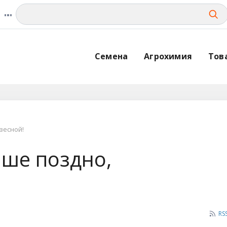
Семена
Агрохимия
Тов
весной!
чше поздно,
RS