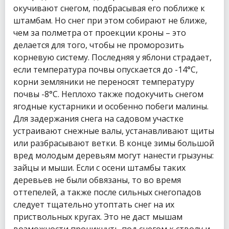
окучивают снегом, подбрасывая его поближе к
штамбам. Но снег при этом собирают не ближе,
чем за полметра от проекции кроны – это
делается для того, чтобы не проморозить
корневую систему. Последняя у яблони страдает,
если температура почвы опускается до -14°С,
корни земляники не переносят температуру
почвы -8°С. Неплохо также подокучить снегом
ягодные кустарники и особенно побеги малины.
Для задержания снега на садовом участке
устраивают снежные валы, устанавливают щиты
или разбрасывают ветки. В конце зимы большой
вред молодым деревьям могут нанести грызуны:
зайцы и мыши. Если с осени штамбы таких
деревьев не были обвязаны, то во время
оттепелей, а также после сильных снегопадов
следует тщательно утоптать снег на их
приствольных кругах. Это не даст мышам
возможности проникнуть под снегом к стволу и