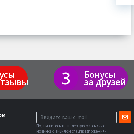
3
усы
Бонусы
отзывы
за друзей
ом
Подпишитесь на полезную рассылку о
новинках, акциях и спецпредложениях