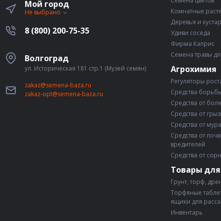
Семена цветов
Мой город
Комнатные раст
Не выбрано
Деревья и куста
8 (800) 200-75-35
Удиви соседа
Фирма Каприс
Семена травы дл
Волгоград
Агрохимия
ул. Историческая 181 стр.1 (Музей семян)
Регуляторы рост
zakaz@semena-baza.ru
Средства борьбы
zakaz-opt@semena-baza.ru
Средства от бол
Средства от гры
Средства от мур
Средства от поч
вредителей
Средства от сор
Товары для
Грунт, торф, дре
Торфяные таблет
ящики для расс
Инвентарь