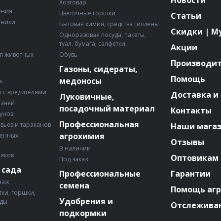
Новости
Хозтовар
ения
Цветочные горшки
Статьи
рники
Бытовая химия, средства гигиены
Скидки | М
Одноразовая посуда, пакеты,
туал. бумага, салфетки
Акции
я животных
Обувь
Производи
Газоны, сидераты,
Помощь
медоносы
а
 с вредителями
Доставка и
Луковичные,
езней
посадочный материал
Контакты
зунов
Профессиональная
авьев и тараканов
Наши мага
агрохимия
венных
Отзывы
В наличии
няков
Оптовикам
Под заказ
 сада
Профессиональные
Гарантии
наж
семена
Помощь аг
ки, горшки,
Удобрения и
ады
Отслеживан
подкормки