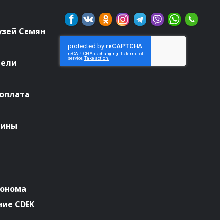
узей Семян
тели
 оплата
зины
ронома
ие CDEK