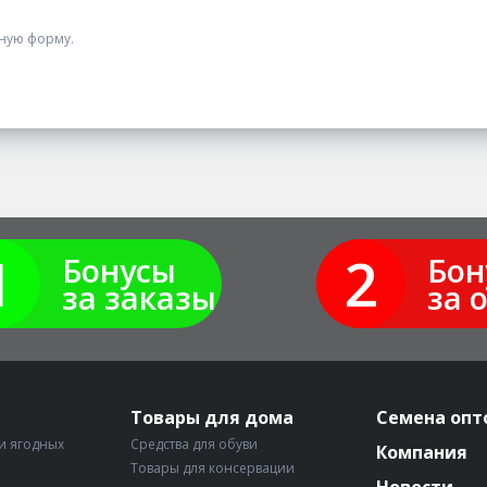
нную форму.
1
2
Бонусы
Бон
за заказы
за 
Товары для дома
Семена опт
и ягодных
Средства для обуви
Компания
Товары для консервации