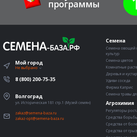
программы
Семена
Семена овощей 
культур
Семена цветов
Мой город
Комнатные раст
Не выбрано
Деревья и куста
8 (800) 200-75-35
Удиви соседа
Фирма Каприс
Семена травы дл
Волгоград
Агрохимия
ул. Историческая 181 стр.1 (Музей семян)
Регуляторы рост
zakaz@semena-baza.ru
Средства борьбы
zakaz-opt@semena-baza.ru
Средства от бол
Средства от гры