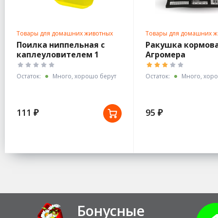
Товары для домашних животных
Товары для домашних ж
Поилка ниппельная с
Ракушка кормовая
каплеуловителем 1
Агромера
чашечная
Остаток:
Много, хорошо берут
Остаток:
Много, хоро
111 ₽
95 ₽
Бонусные