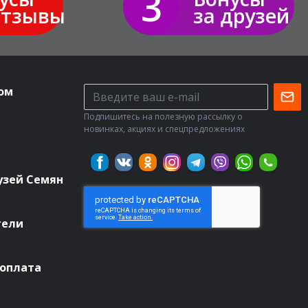
3
отзывы
за друзей
ом
Подпишитесь на полезную рассылку о
новинках, акциях и спецпредложениях
узей Семян
тели
 оплата