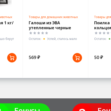
ивотных
Товары для домашних животных
Товары дл
 1 кг/
Галоши из ЭВА
Поилка 
утепленные черные
кольцом
арт.С-34У р.36
шо берут
Остаток:
Успей, сталось мало
Остаток:
569 ₽
50 ₽
Бонусы
Бон