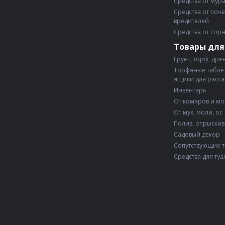
Средства от мур
Средства от поч
вредителей
Средства от сор
Товары для
Грунт, торф, дре
Торфяные таблет
ящики для расс
Инвентарь
От комаров и м
От мух, моли, ос
Полив, опрыски
Садовый декор
Сопутствующие 
Средства для туа