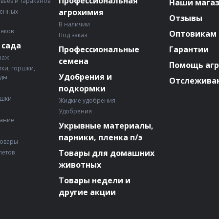
Профессиональная
авьев и тараканов
Наши мага
агрохимия
венных
Отзывы
В наличии
няков
Оптовикам
Под заказ
 сада
Профессиональные
Гарантии
наж
семена
Помощь аг
ки, горшки,
Удобрения и
ады
Отслеживан
подкормки
ошки
Жидкие удобрения
Удобрения
вание
Укрывные материалы,
парники, пленка п/э
товары
Товары для домашних
летов
животных
Товары недели и
другие акции