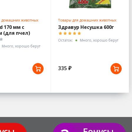
я домашних животных
Товары для домашних животных
d 170 мм с
Здравур Несушка 600г
 (для пчел)
Остаток:
Много, хорошо берут
Много, хорошо берут
335 ₽
усы
Бонусы