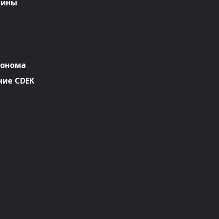
зины
ронома
ие CDEK