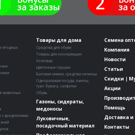
1
2
за заказы
за 
Товары для дома
Семена опт
и ягодных
Средства для обуви
Компания
Товары для консервации
Новости
Хозтовар
ения
Цветочные горшки
Статьи
рники
Бытовая химия, средства гигиены
Скидки | М
Одноразовая посуда, пакеты,
туал. бумага, салфетки
Акции
я животных
Обувь
Производи
Газоны, сидераты,
Помощь
медоносы
а
 с вредителями
Доставка и
Луковичные,
езней
посадочный материал
Контакты
зунов